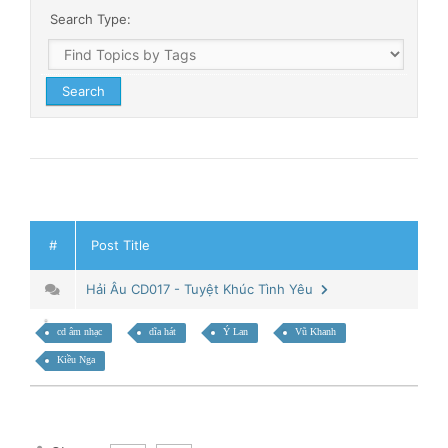
Search Type:
#
Post Title
Hải Âu CD017 - Tuyệt Khúc Tình Yêu
cd âm nhạc
dĩa hát
Ý Lan
Vũ Khanh
Kiều Nga