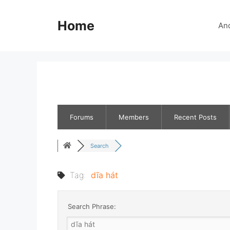
Skip
to
Home
An
content
Forums
Members
Recent Posts
Search
Tag:
dĩa hát
Search Phrase: