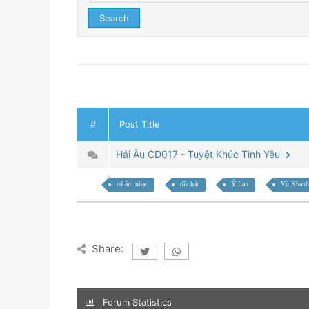
#
Post Title
Hải Âu CD017 - Tuyệt Khúc Tình Yêu
cd âm nhạc
dĩa hát
Ý Lan
Vũ Khanh
Share:
Forum Statistics