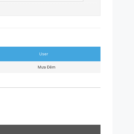
User
Mưa Đêm