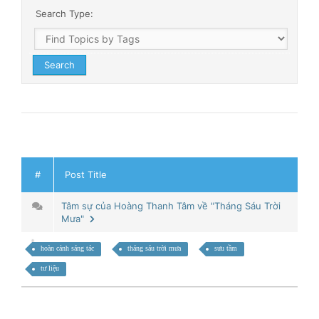
Search Type:
#
Post Title
Tâm sự của Hoàng Thanh Tâm về "Tháng Sáu Trời
Mưa"
hoàn cảnh sáng tác
tháng sáu trời mưa
sưu tầm
tư liệu