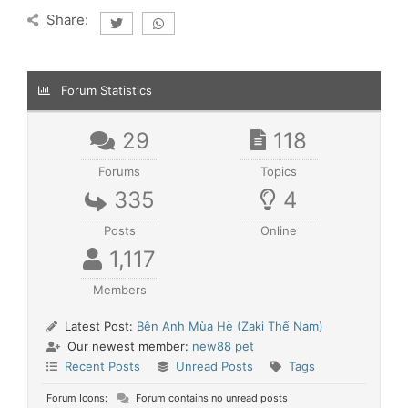
Share:
Forum Statistics
29
118
Forums
Topics
335
4
Posts
Online
1,117
Members
Latest Post:
Bên Anh Mùa Hè (Zaki Thế Nam)
Our newest member:
new88 pet
Recent Posts
Unread Posts
Tags
Forum Icons:
Forum contains no unread posts