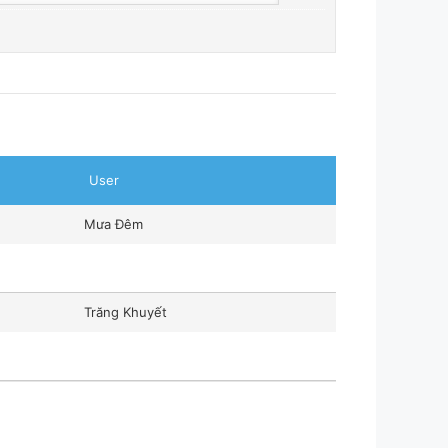
User
Mưa Đêm
Trăng Khuyết