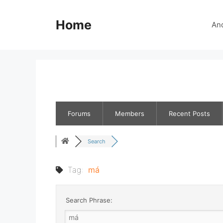
Skip
to
Home
An
content
Forums
Members
Recent Posts
Search
Tag:
má
Search Phrase: