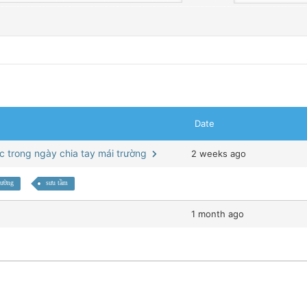
Date
óc trong ngày chia tay mái trường
2 weeks ago
rường
sưu tầm
1 month ago