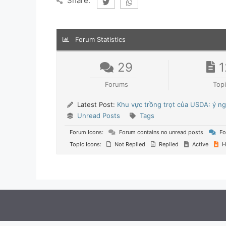
Share:
Forum Statistics
29
1
Forums
Top
Latest Post:
Khu vực trồng trọt của USDA: ý ng
Unread Posts
Tags
Forum Icons:
Forum contains no unread posts
Fo
Topic Icons:
Not Replied
Replied
Active
H