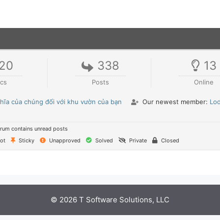
20
338
13
ics
Posts
Online
hĩa của chúng đối với khu vườn của bạn
Our newest member:
Lod
rum contains unread posts
ot
Sticky
Unapproved
Solved
Private
Closed
© 2026 T Software Solutions, LLC