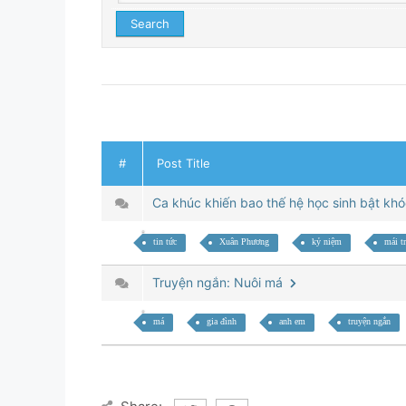
#
Post Title
Ca khúc khiến bao thế hệ học sinh bật kh
tin tức
Xuân Phương
kỷ niệm
mái t
Truyện ngắn: Nuôi má
má
gia đình
anh em
truyện ngắn