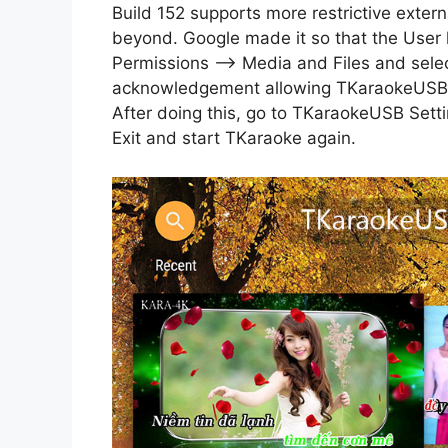
Build 152 supports more restrictive exter
beyond. Google made it so that the User
Permissions –> Media and Files and select 
acknowledgement allowing TKaraokeUSB to
After doing this, go to TKaraokeUSB Sett
Exit and start TKaraoke again.