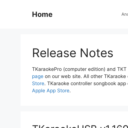
Skip
to
Home
An
content
Release Notes
TKaraokePro (computer edition) and TKT
page
on our web site. All other TKaraok
Store
. TKaraoke controller songbook ap
Apple App Store
.