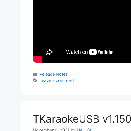
Categories
Release Notes
Leave a comment
TKaraokeUSB v1.15
November 6, 2021
by
Hai Lúa