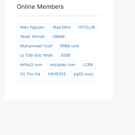
Online Members
Nien Nguyen
Mưa Đêm
HITCLUB
Sklad Tehniki
CB666
Muhammad Yusif
RR88 com
Lý Trần Đức Nhân
EE88
kkfbq3 com
okzzplay com
LC88
Vũ Thu Hà
HEHE555
pg55 eucc