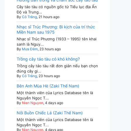
Cây táo tàu có nguồn gốc từ Tiểu lục địa Ấn
Độ và Trung...
By
Cỏ Trắng
, 21 hours ago
Nhạc sĩ Trúc Phương: Bi kịch của trí thức
Miền Nam sau 1975
Nhạc sĩ Trúc Phương (1933 – 1995) tên khai
sanh là Nguy...
By
Mưa Đêm
, 23 hours ago
Trồng cây táo tàu có khó không?
Trồng cây táo tàu rất đơn giản nếu bạn chọn
đúng cây gi...
By
Cỏ Trắng
, 23 hours ago
Bên Anh Mùa Hè (Zaki Thế Nam)
Một thành viên của Lyrics Database tên là
Nguyễn Ngọc T...
By
Nien Nguyen
, 4 days ago
Nỗi Buồn Chiếc Lá (Zaki Thế Nam)
Một thành viên của Lyrics Database tên là
Nguyễn Ngọc T...
By
Nien Nguyen
, 4 days ago