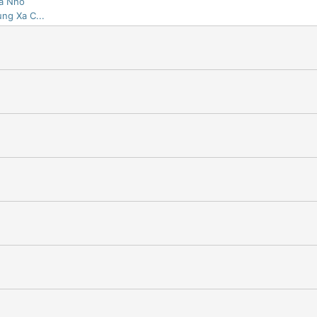
oa Nhỏ
ng Xa C...