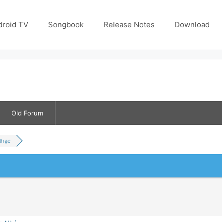
droid TV
Songbook
Release Notes
Download
Old Forum
Nhạc