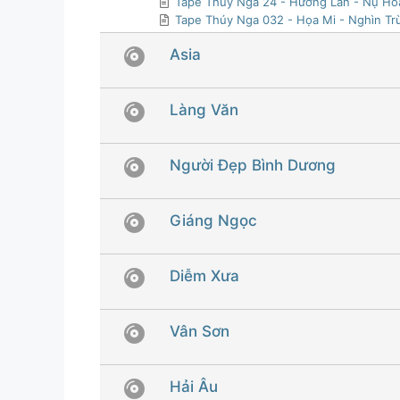
Tape Thúy Nga 24 - Hương Lan - Nụ H
Tape Thúy Nga 032 - Họa Mi - Nghìn Trù
Asia
Làng Văn
Người Đẹp Bình Dương
Giáng Ngọc
Diễm Xưa
Vân Sơn
Hải Âu