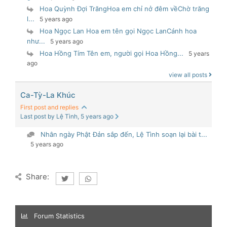
Hoa Quỳnh Đợi TrăngHoa em chỉ nở đêm vềChờ trăng
l...
5 years ago
Hoa Ngọc Lan Hoa em tên gọi Ngọc LanCánh hoa
như...
5 years ago
Hoa Hồng Tím Tên em, người gọi Hoa Hồng...
5 years
ago
view all posts
Ca-Tỳ-La Khúc
First post and replies
Last post by Lệ Tình, 5 years ago
Nhân ngày Phật Đản sắp đến, Lệ Tình soạn lại bài t...
5 years ago
Share:
Forum Statistics