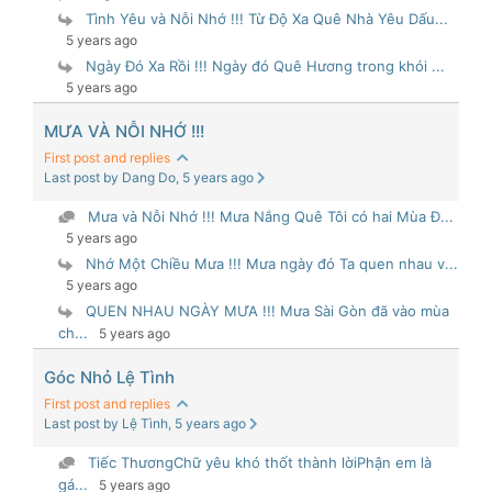
Tình Yêu và Nỗi Nhớ !!! Từ Độ Xa Quê Nhà Yêu Dấu...
5 years ago
Ngày Đó Xa Rồi !!! Ngày đó Quê Hương trong khói ...
5 years ago
MƯA VÀ NỖI NHỚ !!!
First post and replies
Last post by Dang Do, 5 years ago
Mưa và Nỗi Nhớ !!! Mưa Nắng Quê Tôi có hai Mùa Đ...
5 years ago
Nhớ Một Chiều Mưa !!! Mưa ngày đó Ta quen nhau v...
5 years ago
QUEN NHAU NGÀY MƯA !!! Mưa Sài Gòn đã vào mùa
ch...
5 years ago
Góc Nhỏ Lệ Tình
First post and replies
Last post by Lệ Tình, 5 years ago
Tiếc ThươngChữ yêu khó thốt thành lờiPhận em là
gá...
5 years ago