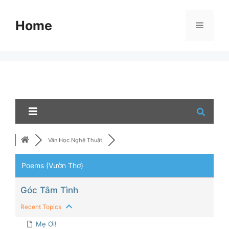
Skip
to
Home
Menu
content
Văn Học Nghệ Thuật
Poems (Vườn Thơ)
Góc Tâm Tình
Recent Topics
Mẹ Ơi!