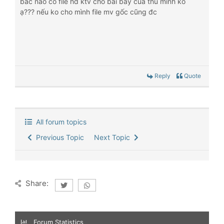
bác nào có file hd ktv cho bài bay của thu minh ko
ạ??? nếu ko cho mình file mv gốc cũng đc
Reply
Quote
All forum topics
Previous Topic
Next Topic
Share:
Forum Statistics