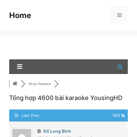
Skip
to
Home
Menu
content
Nhạc Karaoke
Tổng hợp 4600 bài karaoke YousingHD
Last Post
RSS
Đổ Long Bình