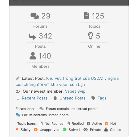
29
125
Forums
Topics
342
5
Posts
Online
140
Members
Latest Post:
Khu vực trồng trọt của USDA: ý nghĩa
của chúng đối với khu vườn của bạn
Our newest member:
Vsbet 8vip
Recent Posts
Unread Posts
Tags
Forum Icons:
Forum contains no unread posts
Forum contains unread posts
Topic Icons:
Not Replied
Replied
Active
Hot
Sticky
Unapproved
Solved
Private
Closed