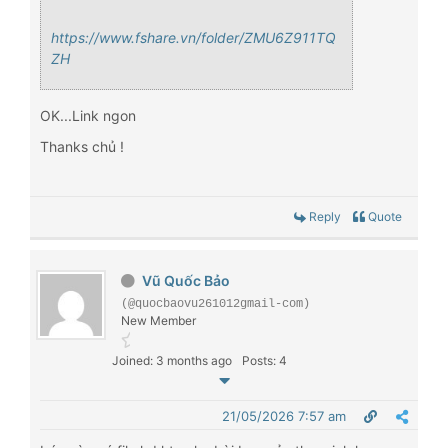
https://www.fshare.vn/folder/ZMU6Z911TQ
ZH
OK...Link ngon
Thanks chủ !
Reply
Quote
Vũ Quốc Bảo
(@quocbaovu261012gmail-com)
New Member
Joined: 3 months ago
Posts: 4
21/05/2026 7:57 am