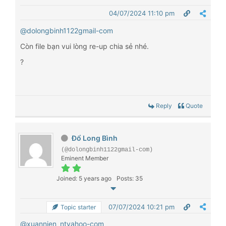
04/07/2024 11:10 pm
@dolongbinh1122gmail-com
Còn file bạn vui lòng re-up chia sẻ nhé.
?
Reply
Quote
Đổ Long Bình
(@dolongbinh1122gmail-com)
Eminent Member
Joined: 5 years ago
Posts: 35
07/07/2024 10:21 pm
Topic starter
@xuannien_ntyahoo-com