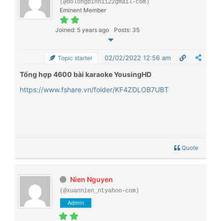
(@dolongbinh1122gmail-com)
Eminent Member
Joined: 5 years ago
Posts: 35
02/02/2022 12:56 am
Topic starter
Tổng hợp 4600 bài karaoke YousingHD
https://www.fshare.vn/folder/KF4ZDLOB7UBT
Quote
Nien Nguyen
(@xuannien_ntyahoo-com)
Admin