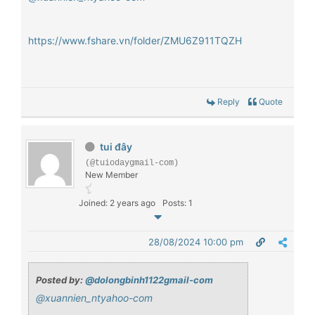
https://www.fshare.vn/folder/ZMU6Z911TQZH
Reply
Quote
tui đây
(@tuiodaygmail-com)
New Member
Joined: 2 years ago
Posts: 1
28/08/2024 10:00 pm
Posted by:
@dolongbinh1122gmail-com
@xuannien_ntyahoo-com