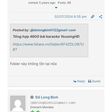
Joined: 5 years ago
Posts: 48
02/07/2024 6:35 pm
Posted by:
@dolongbinh1122gmail-com
Tổng hợp 4600 bài karaoke YousingHD
https://www.fshare.vn/folder/KF4ZDLOB7U
BT
Folder này không tồn tại nữa
Reply
Quote
Đổ Long Bình
(@dolongbinh1122gmail-com)
Eminent Member