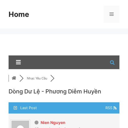
Skip
to
Home
Menu
content
Nhạc Yêu Cầu
Dòng Dư Lệ - Phương Diễm Huyền
Last Post
RSS
Nien Nguyen