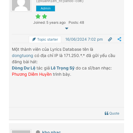
(@xuannien_ntyahoo-com)
Admin
Joined: 5 years ago
Posts: 48
16/06/2024 7:02 pm
Topic starter
Một thành viên của Lyrics Database tên là
dongtuong
có địa chỉ IP là 171.250.*.* đã gữi yểu cầu
đăng bài hát:
Dòng Dư Lệ
tác giả
Lê Trọng Sỹ
do ca sĩ/ban nhạc:
Phương Diễm Huyền
trình bày.
Quote
kho nhac