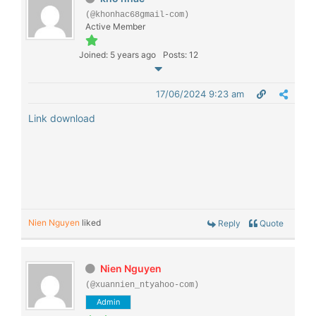
(@khonhac68gmail-com)
Active Member
Joined: 5 years ago
Posts: 12
17/06/2024 9:23 am
Link download
Nien Nguyen
liked
Reply
Quote
Nien Nguyen
(@xuannien_ntyahoo-com)
Admin