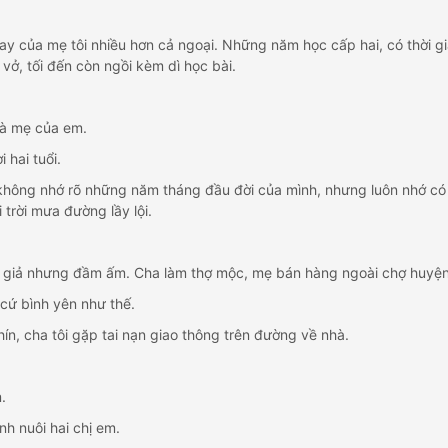
tay của mẹ tôi nhiều hơn cả ngoại. Những năm học cấp hai, có thời gi
vở, tối đến còn ngồi kèm dì học bài.
 là mẹ của em.
i hai tuổi.
i không nhớ rõ những năm tháng đầu đời của mình, nhưng luôn nhớ có 
i trời mưa đường lầy lội.
 giả nhưng đầm ấm. Cha làm thợ mộc, mẹ bán hàng ngoài chợ huyện. T
ứ bình yên như thế.
ín, cha tôi gặp tai nạn giao thông trên đường về nhà.
.
h nuôi hai chị em.