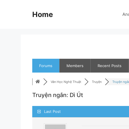
Skip
to
Home
An
content
Forums
Members
Recent Posts
Văn Học Nghệ Thuật
Truyện
Truyện ngắn
Truyện ngắn: Dì Út
Last Post