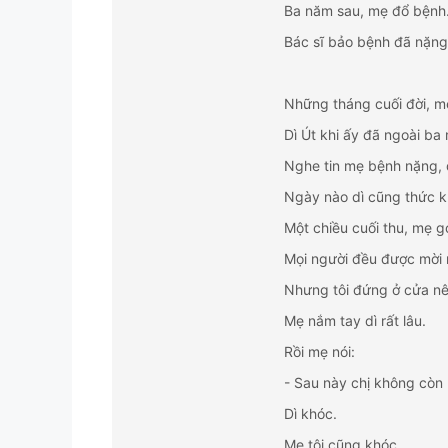
Ba năm sau, mẹ đổ bệnh
Bác sĩ bảo bệnh đã nặng
Những tháng cuối đời, mẹ
Dì Út khi ấy đã ngoài ba
Nghe tin mẹ bệnh nặng, dì
Ngày nào dì cũng thức kh
Một chiều cuối thu, mẹ g
Mọi người đều được mời 
Nhưng tôi đứng ở cửa nê
Mẹ nắm tay dì rất lâu.
Rồi mẹ nói:
- Sau này chị không còn
Dì khóc.
Mẹ tôi cũng khóc.