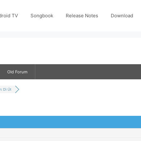
droid TV
Songbook
Release Notes
Download
Old Forum
: Dì Út