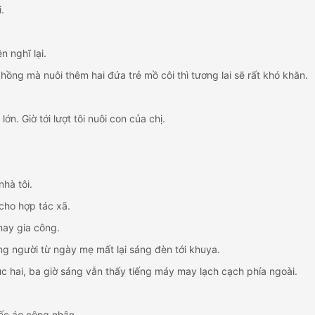
.
n nghĩ lại.
ồng mà nuôi thêm hai đứa trẻ mồ côi thì tương lai sẽ rất khó khăn.
lớn. Giờ tới lượt tôi nuôi con của chị.
nhà tôi.
cho hợp tác xã.
may gia công.
g người từ ngày mẹ mất lại sáng đèn tới khuya.
lúc hai, ba giờ sáng vẫn thấy tiếng máy may lạch cạch phía ngoài.
iếc áo công nhân.