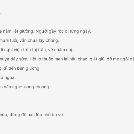
.
.
 nằm liệt giường. Người gầy rộc đi từng ngày.
 mươi tuổi, vẫn chưa lấy chồng.
 nghỉ việc trên thị trấn, về chăm chị.
uya dậy sớm. Hết lo thuốc men lại nấu cháo, giặt giũ, đỡ mẹ ngồi dậy
ọi dì đến bên giường.
ra ngoài.
n vẫn nghe loáng thoáng.
 nữa, đừng để hai đứa nhỏ bơ vơ.