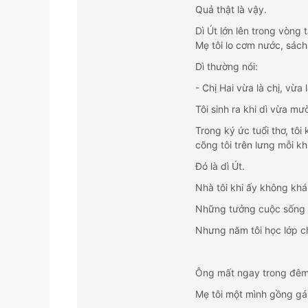
Quả thật là vậy.
Dì Út lớn lên trong vòng 
Mẹ tôi lo cơm nước, sách 
Dì thường nói:
- Chị Hai vừa là chị, vừa
Tôi sinh ra khi dì vừa mườ
Trong ký ức tuổi thơ, tô
cõng tôi trên lưng mỗi kh
Đó là dì Út.
Nhà tôi khi ấy không khá
Những tưởng cuộc sống c
Nhưng năm tôi học lớp ch
Ông mất ngay trong đêm
Mẹ tôi một mình gồng gán