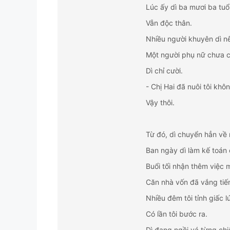
Lúc ấy dì ba mươi ba tuổi
Vẫn độc thân.
Nhiều người khuyên dì nê
Một người phụ nữ chưa ch
Dì chỉ cười.
- Chị Hai đã nuôi tôi khôn 
Vậy thôi.
Từ đó, dì chuyển hẳn về 
Ban ngày dì làm kế toán 
Buổi tối nhận thêm việc 
Căn nhà vốn đã vắng tiến
Nhiều đêm tôi tỉnh giấc 
Có lần tôi bước ra.
Dì đang ngồi vá từng ch