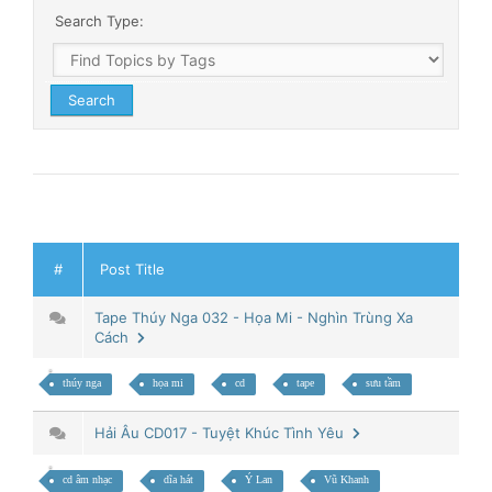
Search Type:
#
Post Title
Tape Thúy Nga 032 - Họa Mi - Nghìn Trùng Xa
Cách
thúy nga
họa mi
cd
tape
sưu tầm
Hải Âu CD017 - Tuyệt Khúc Tình Yêu
cd âm nhạc
dĩa hát
Ý Lan
Vũ Khanh