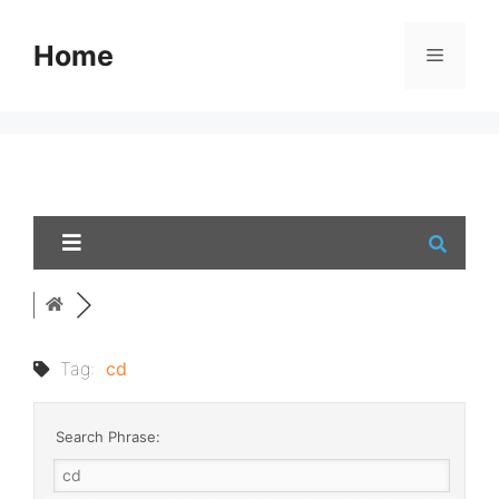
Skip
to
Home
Menu
content
Tag:
cd
Search Phrase: