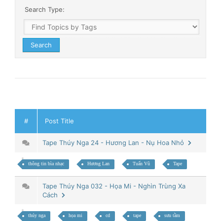
Search Type:
#
Post Title
Tape Thúy Nga 24 - Hương Lan - Nụ Hoa Nhỏ
thông tin bìa nhạc
Hương Lan
Tuấn Vũ
Tape
Tape Thúy Nga 032 - Họa Mi - Nghìn Trùng Xa
Cách
thúy nga
họa mi
cd
tape
sưu tầm