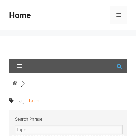
Skip
to
Home
Menu
content
Tag:
tape
Search Phrase: