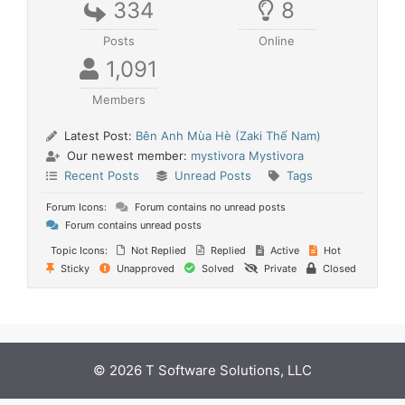
334
8
Posts
Online
1,091
Members
Latest Post:
Bên Anh Mùa Hè (Zaki Thế Nam)
Our newest member:
mystivora Mystivora
Recent Posts
Unread Posts
Tags
Forum Icons:
Forum contains no unread posts
Forum contains unread posts
Topic Icons:
Not Replied
Replied
Active
Hot
Sticky
Unapproved
Solved
Private
Closed
© 2026 T Software Solutions, LLC