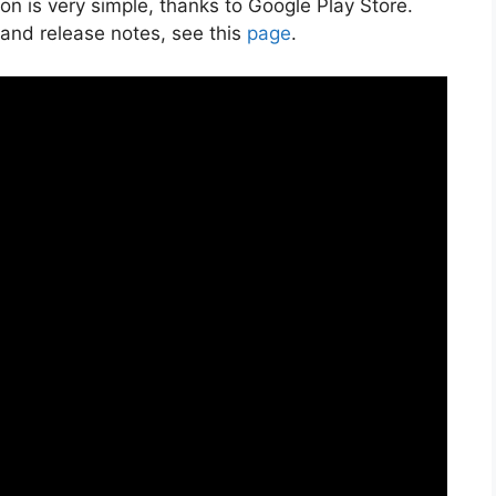
n is very simple, thanks to Google Play Store.
 and release notes, see this
page
.