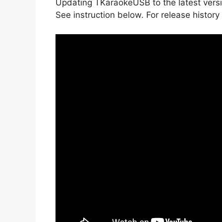
Updating TKaraokeUSB to the latest versio
See instruction below. For release history