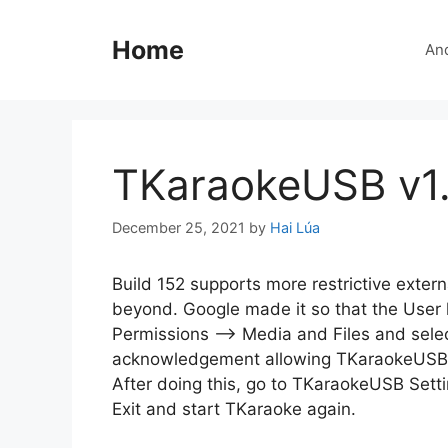
Skip
to
Home
An
content
TKaraokeUSB v1
December 25, 2021
by
Hai Lúa
Build 152 supports more restrictive exter
beyond. Google made it so that the User
Permissions –> Media and Files and select 
acknowledgement allowing TKaraokeUSB to
After doing this, go to TKaraokeUSB Sett
Exit and start TKaraoke again.