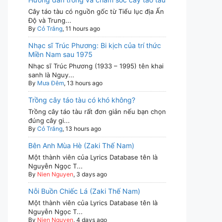
Cây táo tàu có nguồn gốc từ Tiểu lục địa Ấn
Độ và Trung...
By
Cỏ Trắng
, 11 hours ago
Nhạc sĩ Trúc Phương: Bi kịch của trí thức
Miền Nam sau 1975
Nhạc sĩ Trúc Phương (1933 – 1995) tên khai
sanh là Nguy...
By
Mưa Đêm
, 13 hours ago
Trồng cây táo tàu có khó không?
Trồng cây táo tàu rất đơn giản nếu bạn chọn
đúng cây gi...
By
Cỏ Trắng
, 13 hours ago
Bên Anh Mùa Hè (Zaki Thế Nam)
Một thành viên của Lyrics Database tên là
Nguyễn Ngọc T...
By
Nien Nguyen
, 3 days ago
Nỗi Buồn Chiếc Lá (Zaki Thế Nam)
Một thành viên của Lyrics Database tên là
Nguyễn Ngọc T...
By
Nien Nguyen
, 4 days ago