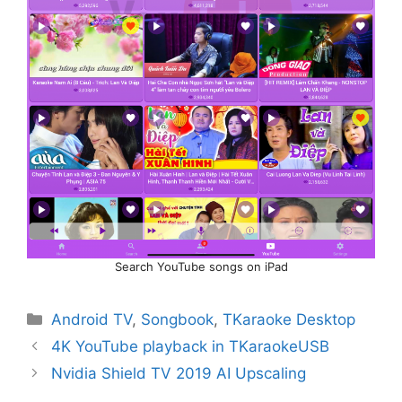
Search YouTube songs on iPad
Categories
Android TV
,
Songbook
,
TKaraoke Desktop
Post
4K YouTube playback in TKaraokeUSB
navigation
Nvidia Shield TV 2019 AI Upscaling