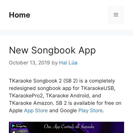
Skip
to
Home
Menu
content
New Songbook App
October 13, 2019
by
Hai Lúa
TKaraoke Songbook 2 (SB 2) is a completely
redesigned songbook app for TKaraokeUSB,
TKaraokePro2, TKaraoke Android, and
TKaraoke Amazon. SB 2 is available for free on
Apple
App Store
and Google
Play Store
.