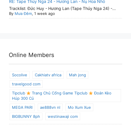
RE: Tape Thúy Nga 24 - Hương Lan - Nụ Hoa Nhỏ
Tracklist: Đức Huy - Hương Lan (Tape Thúy Nga 24) -...
By
Mưa Đêm
, 1 week ago
Online Members
Socolive
Cakhiatv africa
Mah jong
travelgood com
Tipclub
Trang Chủ Cổng Game Tipclub
Đoán Kèo
Húp 300 Củ
MEGA PARI
ae888vn nl
Mo Xum Xue
BIGBUNNY 8ph
westinawaji com