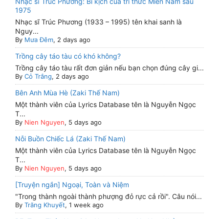
Nhạc sĩ Trúc Phương: Bi kịch của trí thức Miền Nam sau
1975
Nhạc sĩ Trúc Phương (1933 – 1995) tên khai sanh là
Nguy...
By
Mưa Đêm
, 2 days ago
Trồng cây táo tàu có khó không?
Trồng cây táo tàu rất đơn giản nếu bạn chọn đúng cây gi...
By
Cỏ Trắng
, 2 days ago
Bên Anh Mùa Hè (Zaki Thế Nam)
Một thành viên của Lyrics Database tên là Nguyễn Ngọc
T...
By
Nien Nguyen
, 5 days ago
Nỗi Buồn Chiếc Lá (Zaki Thế Nam)
Một thành viên của Lyrics Database tên là Nguyễn Ngọc
T...
By
Nien Nguyen
, 5 days ago
[Truyện ngắn] Ngoại, Toàn và Niệm
"Trong thành ngoài thành phượng đỏ rực cả rồi". Câu nói...
By
Trăng Khuyết
, 1 week ago