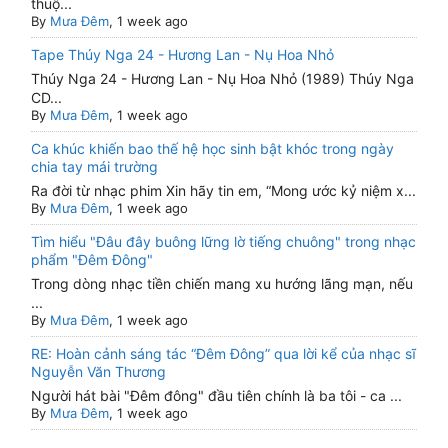
thuộ...
By
Mưa Đêm
, 1 week ago
Tape Thúy Nga 24 - Hương Lan - Nụ Hoa Nhỏ
Thúy Nga 24 - Hương Lan - Nụ Hoa Nhỏ (1989) Thúy Nga
CD...
By
Mưa Đêm
, 1 week ago
Ca khúc khiến bao thế hệ học sinh bật khóc trong ngày
chia tay mái trường
Ra đời từ nhạc phim Xin hãy tin em, “Mong ước kỷ niệm x...
By
Mưa Đêm
, 1 week ago
Tìm hiểu "Đâu đây buông lững lờ tiếng chuông" trong nhạc
phẩm "Đêm Đông"
Trong dòng nhạc tiền chiến mang xu hướng lãng mạn, nếu
...
By
Mưa Đêm
, 1 week ago
RE: Hoàn cảnh sáng tác “Đêm Đông” qua lời kể của nhạc sĩ
Nguyễn Văn Thương
Người hát bài "Đêm đông" đầu tiên chính là ba tôi - ca ...
By
Mưa Đêm
, 1 week ago